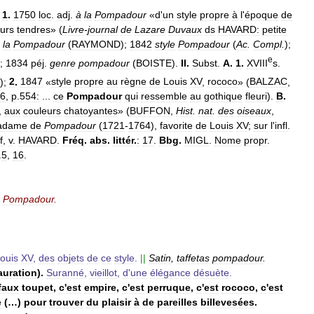
.
1
.
1750
loc
.
adj
.
à
la
Pompadour
«
d
'
un
style
propre
à
l
'
époque
de
urs
tendres
» (
Livre
-
journal
de
Lazare
Duvaux
ds
HAVARD:
petite
la
Pompadour
(
RAYMOND
);
1842
style
Pompadour
(
Ac
.
Compl
.
);
e
);
1834
péj
.
genre
pompadour
(
BOISTE
).
II
.
Subst
.
A
.
1
.
XVIII
s
.
);
2
.
1847
«
style
propre
au
règne
de
Louis
XV
,
rococo
» (
BALZAC
,
6
,
p
.
554:
...
ce
Pompadour
qui
ressemble
au
gothique
fleuri
).
B
.
,
aux
couleurs
chatoyantes
» (
BUFFON
,
Hist
.
nat
.
des
oiseaux
,
adame
de
Pompadour
(
1721
-
1764
),
favorite
de
Louis
XV
;
sur
l
'
infl
.
f
,
v
.
HAVARD
.
Fréq
.
abs
.
littér
.
:
17
.
Bbg
.
MIGL
.
Nome
propr
.
.
5
,
16
.
Pompadour
.
ouis
XV
,
des
objets
de
ce
style
.
||
Satin
,
taffetas
pompadour
.
auration
).
Suranné
,
vieillot
,
d
'
une
élégance
désuète
.
faux
toupet
,
c
'
est
empire
,
c
'
est
perruque
,
c
'
est
rococo
,
c
'
est
e
(…)
pour
trouver
du
plaisir
à
de
pareilles
billevesées
.