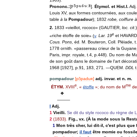
1969
).
Prononc
.
:
[
].
Étymol
.
et
Hist
.
I
.
Adj
Louis
XV
,
aux
formes
contournées
,
aux
coule
table
à
la
Pompadour
);
1832
robe
,
coiffure
à
2
.
1833
«
vieillot
,
rococo
» (
GAUTIER
,
loc
.
cit
.
e
«
riche
étoffe
de
soie
» (
v
.
Lar
.
19
et
HAVARD
Cous
.
Pons
,
éd
.
M
.
Bouteron
,
Coll
.
Pléiade
,
t
.
1778
ornith
. «
passereau
crieur
de
la
Guyane
Paris
,
impr
.
royale
,
t
.
4
,
p
.
448
).
Du
nom
de
M
de
son
goût
dans
le
domaine
de
l
'
art
décorati
1968
[
1927
],
p
.
91
,
183
,
271
. —
QUEM
.
DDL
t
pompadour
[
pɔ̃paduʀ
]
adj
.
invar
.
et
n
.
m
.
e
me
ÉTYM
.
XVIII
, «
étoffe
»;
du
nom
de
M
de
❖
———
I
Adj
.
1
Vieilli
.
Se
dit
du
style
rococo
du
règne
de
L
2
(
1833
).
Fig
.,
vx
. (
À
la
mode
sous
la
Rest
1
Mon
très
cher
,
lui
dit
-
il
,
c
'
est
plus
que
pompadour
;
il
faut
être
momie
ou
fossil