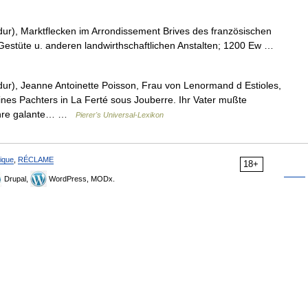
), Marktflecken im Arrondissement Brives des französischen
estüte u. anderen landwirthschaftlichen Anstalten; 1200 Ew …
), Jeanne Antoinette Poisson, Frau von Lenormand d Estioles,
ines Pachters in La Ferté sous Jouberre. Ihr Vater mußte
. ihre galante… …
Pierer's Universal-Lexikon
ique
,
RÉCLAME
18+
Drupal,
WordPress, MODx.