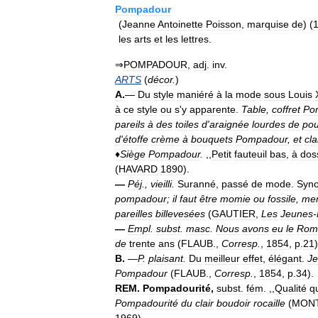
Pompadour
(
Jeanne
Antoinette
Poisson
,
marquise
de
) (
les
arts
et
les
lettres
.
⇒
POMPADOUR
,
adj
.
inv
.
ARTS
(
décor
.
)
A
.
—
Du
style
maniéré
à
la
mode
sous
Louis
à
ce
style
ou
s
'
y
apparente
.
Table
,
coffret
Po
pareils
à
des
toiles
d
'
araignée
lourdes
de
pou
d
'
étoffe
crème
à
bouquets
Pompadour
,
et
cla
♦
Siège
Pompadour
.
,,
Petit
fauteuil
bas
,
à
dos
(
HAVARD
1890
).
—
Péj
.,
vieilli
.
Suranné
,
passé
de
mode
.
Syn
pompadour
;
il
faut
être
momie
ou
fossile
,
me
pareilles
billevesées
(
GAUTIER
,
Les
Jeunes
-
—
Empl
.
subst
.
masc
.
Nous
avons
eu
le
Rom
de
trente
ans
(
FLAUB
.,
Corresp
.
,
1854
,
p
.
21
)
B
.
—
P
.
plaisant
.
Du
meilleur
effet
,
élégant
.
Je
Pompadour
(
FLAUB
.,
Corresp
.
,
1854
,
p
.
34
).
REM
.
Pompadourité
,
subst
.
fém
. ,,
Qualité
q
Pompadourité
du
clair
boudoir
rocaille
(
MON