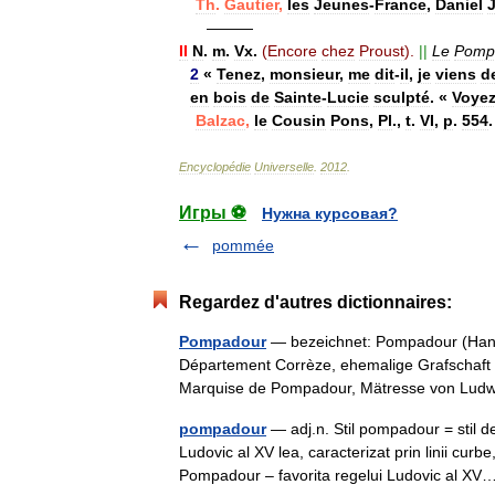
Th
.
Gautier
,
les
Jeunes
-
France
,
Daniel
———
II
N
.
m
.
Vx
.
(
Encore
chez
Proust
).
||
Le
Pomp
2
«
Tenez
,
monsieur
,
me
dit
-
il
,
je
viens
d
en
bois
de
Sainte
-
Lucie
sculpté
. «
Voye
Balzac
,
le
Cousin
Pons
,
Pl
.,
t
.
VI
,
p
.
554
.
Encyclopédie
Universelle
.
2012
.
Игры ⚽
Нужна курсовая?
pommée
Regardez d'autres dictionnaires:
Pompadour
— bezeichnet: Pompadour (Han
Département Corrèze, ehemalige Grafschaft
Marquise de Pompadour, Mätresse von L
pompadour
— adj.n. Stil pompadour = stil de 
Ludovic al XV lea, caracterizat prin linii cur
Pompadour – favorita regelui Ludovic al 