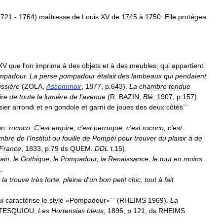
1721
-
1764
)
maîtresse
de
Louis
XV
de
1745
à
1750
.
Elle
protégea
XV
que
l
'
on
imprima
à
des
objets
et
à
des
meubles
;
qui
appartient
mpadour
.
La
perse
pompadour
étalait
des
lambeaux
qui
pendaient
ssière
(
ZOLA
,
Assommoir
,
1877
,
p
.
643
).
La
chambre
tendue
ire
de
toute
la
lumière
de
l
'
avenue
(
R
.
BAZIN
,
Blé
,
1907
,
p
.
157
).
sier
arrondi
et
en
gondole
et
garni
de
joues
des
deux
côtés
``
on
.
rococo
.
C
'
est
empire
,
c
'
est
perruque
,
c
'
est
rococo
,
c
'
est
mbre
de
l
'
Institut
ou
fouille
de
Pompéi
pour
trouver
du
plaisir
à
de
France
,
1833
,
p
.
79
ds
QUEM
.
DDL
t
.
15
).
ain
,
le
Gothique
,
le
Pompadour
,
la
Renaissance
,
le
tout
en
moins
.
la
trouve
très
forte
,
pleine
d
'
un
bon
petit
chic
,
tout
à
fait
ui
caractérise
le
style
«
Pompadour
»`` (
RHEIMS
1969
).
La
TESQUIOU
,
Les
Hortensias
bleus
,
1896
,
p
.
121
,
ds
RHEIMS