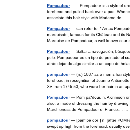
Pompadour
— Pompadour is a style of dressi
forehead and pulled back over a pad. Whence
associate this hair style with Madame de
Pompadour
— can refer to: * Arnac Pompad
marquisate, famous for its Château and its
Marquise de Pompadour, a well known co
Pompadour
— Saltar a navegación, búsqued
pelo. Pompadour es un tipo de peinado el cu
atrás dejando algo similar a un copo de h
pompadour
— (n.) 1887 as a men s hairstyle
forehead, in recognition of Jeanne Antionet
XV from 1745 50, who wore her hair in a
Pompadour
— Pom pa*dour, n. A crimson or p
also, a mode of dressing the hair by drawing i
Marchioness de Pompadour of France.… 
pompadour
— [päm′pə dôr΄] n. [after POMP
swept up high from the forehead, usually over