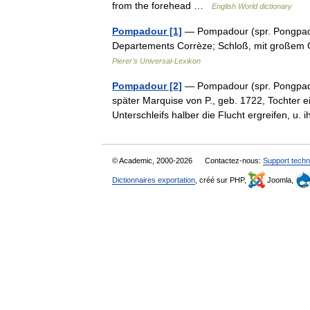
from the forehead …
English World dictionary
Pompadour [1]
— Pompadour (spr. Pongpadur
Departements Corrèze; Schloß, mit großem G
Pierer's Universal-Lexikon
Pompadour [2]
— Pompadour (spr. Pongpadur
später Marquise von P., geb. 1722, Tochter e
Unterschleifs halber die Flucht ergreifen, u
© Academic, 2000-2026
Contactez-nous:
Support techn
Dictionnaires exportation
, créé sur PHP,
Joomla,