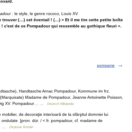
Jovard
.
adour
:
le
style
,
le
genre
rococo
,
Louis
XV
.
e
trouver
(…)
cet
éventail
! (…) »
Et
il
me
tire
cette
petite
boîte
z
!
c
'
est
de
ce
Pompadour
qui
ressemble
au
gothique
fleuri
».
pomperie
dtasche), Handtasche Arnac Pompadour, Kommune im frz.
 (Marquisate) Madame de Pompadour, Jeanne Antoinette Poisson,
udwig XV. Pompadour… …
Deutsch Wikipedia
mobilier, de decoraţie interioară de la sfârşitul domniei lui
be, ondulate. [pron. dúr. / < fr. pompadour, cf. madame de
XV… …
Dicționar Român