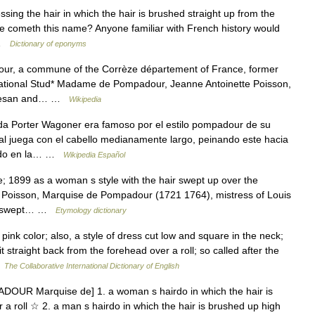
ng the hair in which the hair is brushed straight up from the
 cometh this name? Anyone familiar with French history would
… …
Dictionary of eponyms
our, a commune of the Corrèze département of France, former
 National Stud* Madame de Pompadour, Jeanne Antoinette Poisson,
urtesan and… …
Wikipedia
a Porter Wagoner era famoso por el estilo pompadour de su
al juega con el cabello medianamente largo, peinando este hacia
elado en la… …
Wikipedia Español
; 1899 as a woman s style with the hair swept up over the
te Poisson, Marquise de Pompadour (1721 1764), mistress of Louis
n upswept… …
Etymology dictionary
ink color; also, a style of dress cut low and square in the neck;
t straight back from the forehead over a roll; so called after the
…
The Collaborative International Dictionary of English
ADOUR Marquise de] 1. a woman s hairdo in which the hair is
 a roll ☆ 2. a man s hairdo in which the hair is brushed up high