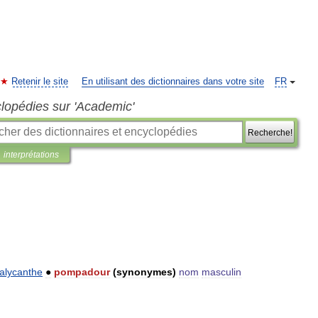
Retenir le site
En utilisant des dictionnaires dans votre site
FR
clopédies sur 'Academic'
Recherche!
interprétations
alycanthe
●
pompadour
(
synonymes
)
nom
masculin