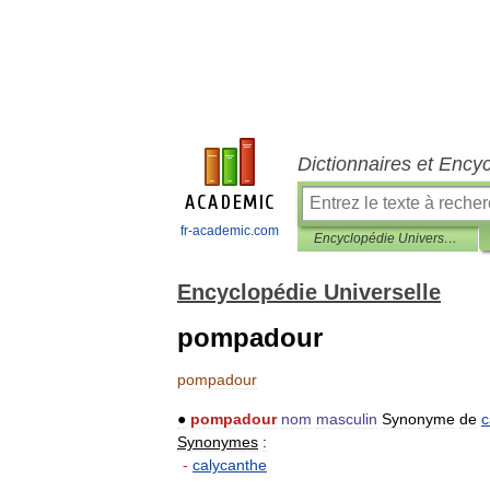
Dictionnaires et Ency
fr-academic.com
Encyclopédie Universelle
Encyclopédie Universelle
pompadour
pompadour
●
pompadour
nom
masculin
Synonyme
de
c
Synonymes
:
-
calycanthe